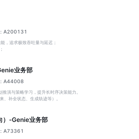
：
A200131
芯片性能，追求极致吞吐量与延迟；
；
nie业务部
：
A44008
规划推演与策略学习，提升长时序决策能力。
未来、补全状态、生成轨迹等）。
-based RL、闭环控制），并建立稳定的评测体
任务中的应用落地。
-Genie业务部
示创新技术。
：
A73361